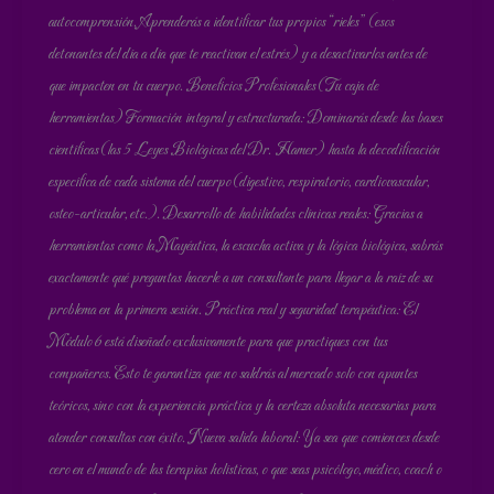
autocomprensión. Aprenderás a identificar tus propios “rieles” (esos
detonantes del día a día que te reactivan el estrés) y a desactivarlos antes de
que impacten en tu cuerpo. Beneficios Profesionales (Tu caja de
herramientas) Formación integral y estructurada: Dominarás desde las bases
científicas (las 5 Leyes Biológicas del Dr. Hamer) hasta la decodificación
específica de cada sistema del cuerpo (digestivo, respiratorio, cardiovascular,
osteo-articular, etc.). Desarrollo de habilidades clínicas reales: Gracias a
herramientas como la Mayéutica, la escucha activa y la lógica biológica, sabrás
exactamente qué preguntas hacerle a un consultante para llegar a la raíz de su
problema en la primera sesión. Práctica real y seguridad terapéutica: El
Módulo 6 está diseñado exclusivamente para que practiques con tus
compañeros. Esto te garantiza que no saldrás al mercado solo con apuntes
teóricos, sino con la experiencia práctica y la certeza absoluta necesarias para
atender consultas con éxito. Nueva salida laboral: Ya sea que comiences desde
cero en el mundo de las terapias holísticas, o que seas psicólogo, médico, coach o