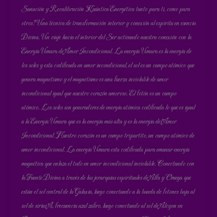
Sanación y Recalibración Kuántica Energética tanto para ti, como para
otros? Una técnica de transformación interior y conexión al espíritu en esencia
Divina. Un viaje hacia el interior del Ser activando nuestra conexión con la
Energía Umara de Amor Incondicional. La energía Umara es la energía de
los soles y esta codificada en amor incondicional, el sol es un campo atómico que
genera magnetismo y el magnetismo es una fuerza inviolable de amor
incondicional igual que nuestro corazón amoroso. El fotón es un campo
atómico. Los soles son generadores de energía atómica codificada lo que es igual
a la Energía Umara que es la energía más alta y es la energía del Amor
Incondicional. Nuestro corazón es un campo tripartito, un campo atómico de
amor incondicional. La energía Umara esta codificada para emanar energía
magnética que enlaza el todo en amor incondicional inviolable. Conectando con
la Fuente Divina a través de las jerarquías espirituales de Alfa y Omega que
están el sol central de la Galaxia, luego conectando a la banda de fotones baja al
sol de sirius A, frecuencia azul zafiro, luego conectando al sol de Alcyon en