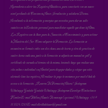
Aprenderás a abrir tus Registros Akáshicos, para conectarte con un nuevo
nivel profundo de Conciencia, Amor, Irradiación y sabiduría Divina.
Accediendo a la información y energías que necesitas para dar un salto
cuántico en tú Evolución personal para manifestar aquello que desee tú Alma.
Los Registros son la llave para la Sanación, el Conocimiento y para activar
la Maestría del Ser. Como adquirir la Formación La formación se
encuentra en formato video son dos clases, una de teoría y otra de practica de
cuatro horas cada una, junto a la formación se adjunta un manual en pdf y
certificado de cursada al término de la misma, teniendo luego que realizar una
cita online e individual con Amitiel para despejar dudas y cotejar que estés
abriendo bien tus registros. Al realizar tú pago te enviamos por mail el link de
acceso a la formación. ¡Reserva Tu Formación Ahora! Instagram
Whatsapp Youtube Youtube Whatsapp Instagram Envelope Contactanos
Nombre E-mail Teléfono Asunto Tu mensaje (opcional) Whatsapp +54 9
11 3524 7283 E-mail elbrillodetuser@gmail.com