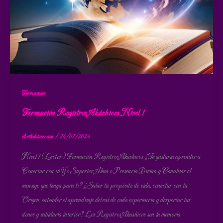
Formaciones
Formación Registros Akáshicos Nivel 1
elbrillodetuser.com
/
24/07/2024
Nivel 1 (Lector) Formación Registros Akáshicos ¿Te gustaría aprender a
Conectar con tú Yo Superior, Alma o Presencia Divina y Canalizar el
mensaje que tenga para ti? ¿Saber tú propósito de vida, conectar con tú
Origen, entender el aprendizaje detrás de cada experiencia y despertar tus
dones y sabiduría interior? Los Registros Akáshicos son la memoria