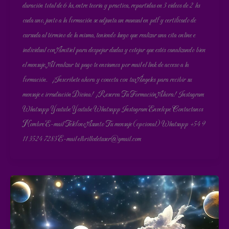
duración total de 6 hs, entre teoría y practica, repartidas en 3 videos de 2 hs
cada uno, junto a la formación se adjunta un manual en pdf y certificado de
cursada al término de la misma, teniendo luego que realizar una cita online e
individual con Amitiel para despejar dudas y cotejar que estés canalizando bien
el mensaje. Al realizar tú pago te enviamos por mail el link de acceso a la
formación. ¡Inscríbete ahora y conecta con tus Ángeles para recibir su
mensaje e irradiación Divina! ¡Reserva Tu Formación Ahora! Instagram
Whatsapp Youtube Youtube Whatsapp Instagram Envelope Contactanos
Nombre E-mail Teléfono Asunto Tu mensaje (opcional) Whatsapp +54 9
11 3524 7283 E-mail elbrillodetuser@gmail.com