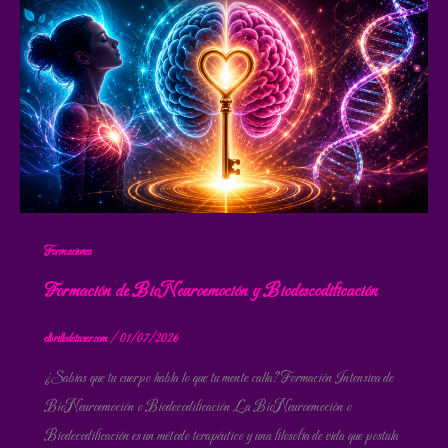
Formaciones
Formación de BioNeuroemoción y Biodescodificación
elbrillodetuser.com
/
01/07/2026
¿Sabías que tu cuerpo habla lo que tu mente calla? Formación Intensiva de
BioNeuroemoción o Biodecodificación La BioNeuroemoción o
Biodecodificación es un método terapéutico y una filosofía de vida que postula