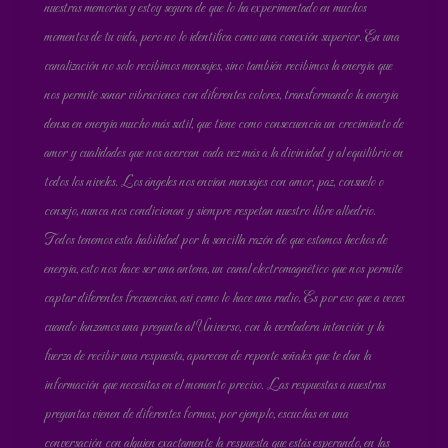
nuestras memorias y estoy segura de que lo ha experimentado en muchos
momentos de tu vida, pero no lo identifica como una conexión superior. En una
canalización no solo recibimos mensajes, sino también recibimos la energía que
nos permite sanar vibraciones con diferentes colores, transformando la energía
densa en energía mucho más sutil, que tiene como consecuencia un crecimiento de
amor y cualidades que nos acercan cada vez más a la divinidad y al equilibrio en
todos los niveles. Los ángeles nos envían mensajes con amor, paz, consuelo o
consejo, nunca nos condicionan y siempre respetan nuestro libre albedrío.
Todos tenemos esta habilidad por la sencilla razón de que estamos hechos de
energía, esto nos hace ser una antena, un canal electromagnético que nos permite
captar diferentes frecuencias, así como lo hace una radio. Es por eso que a veces
cuando lanzamos una pregunta al Universo, con la verdadera intención y la
fuerza de recibir una respuesta, aparecen de repente señales que te dan la
información que necesitas en el momento preciso. Las respuestas a nuestras
preguntas vienen de diferentes formas, por ejemplo, escuchas en una
conversación con alguien exactamente la respuesta que estás esperando, en las