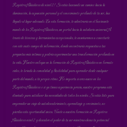
Registros Akáshicos de nivel 2! Si estás buscando un camino hacia la
iluminación, la expansión personal y el conocimiento profundo de tu ser, has
llegado al lugar adecuado. En esta formación, te adentrarás en el fascinante
mundo de los Registros Akáshicos, un portal hacia la sabiduría universal. A
través de técnicas y herramientas excepcionales, te enseñaremos a conectarte
con este vasto campo de información, donde encontrarás respuestas a tus
preguntas más íntimas y podrás experimentar una transformación profunda en
tu vida. Nuestro enfoque en la formación de Registros Akáshicos en formato
video, te brinda la comodidad y flexibilidad para aprender desde cualquier
parte del mundo, a tú propio ritmo. No importa si eres nuevo en los
Registros Akáshicos o si ya tienes experiencia previa, nuestro programa está
diseñado para satisfacer las necesidades de todos los niveles. Si estás listo para
emprender un viaje de autodescubrimiento, aprendizaje y crecimiento, no
pierdas esta oportunidad única. Únete a nuestra formación en Registros
Akáshicos nivel 2 y descubre el poder de tu ser mientras elevas tu potencial