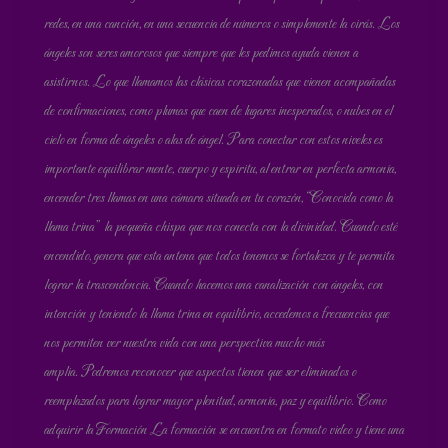
redes, en una canción, en una secuencia de números o simplemente la oirás. Los
ángeles son seres amorosos que siempre que les pedimos ayuda vienen a
asistirnos. Lo que llamamos las clásicas corazonadas que vienen acompañadas
de confirmaciones, como plumas que caen de lugares inesperados, o nubes en el
cielo en forma de ángeles o alas de ángel. Para conectar con estos niveles es
importante equilibrar mente, cuerpo y espíritu, al entrar en perfecta armonía,
encender tres llamas en una cámara situada en tu corazón, “Conocida como la
llama trina” la pequeña chispa que nos conecta con la divinidad. Cuando esté
encendido, genera que esta antena que todos tenemos se fortalezca y te permita
lograr la trascendencia. Cuando hacemos una canalización con ángeles, con
intención y teniendo la llama trina en equilibrio, accedemos a frecuencias que
nos permiten ver nuestra vida con una perspectiva mucho más
amplia. Podremos reconocer que aspectos tienen que ser eliminados o
reemplazados para lograr mayor plenitud, armonía, paz y equilibrio. Como
adquirir la Formación La formación se encuentra en formato video y tiene una