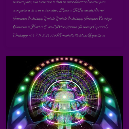
masoterapeuta, esta formación te dará un valor diferencial enorme para
acompañar a otros en su bienestar. ¡Reserva Tu Formación Ahora!
Instagram Whatsapp Youtube Youtube Whatsapp Instagram Envelope
Contactanos Nombre E-mail Teléfono Asunto Tu mensaje (opcional)
Whatsapp +54 9 11 3524 7283 E-mail elbrillodetuser@gmail.com