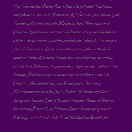
Soy Sincronicidad Divina, Amor infinito e incondicional. Una técnica
entregada por los seres de la Hermandad K-Umara de Sirio, junto a Lord
Sananda y Ashirion, el más alto Kumara de Sirio. Como adquirir la
Formación La formación se encuentra en formato video y tiene una duración
total de 8 hs, entre teoría y práctica, repartidas en 2 videos de 4 hs cada uno,
junto a la formación se adjunta un manual en archivo pdf y certificado de
cursada al término de la misma, teniendo luego que realizar una cita online e
individual con Amitiel para despejar dudas y cotejar que estés canalizando bien
el mensaje. Al realizar tú pago te enviamos por mail el link de acceso a la
formación. ¡Inscríbete ahora y se un Canal para la Sanación y
Recalibrarían energética del Ser! ¡Reserva Tu Formación Ahora!
Instagram Whatsapp Youtube Youtube Whatsapp Instagram Envelope
Contactanos Nombre E-mail Teléfono Asunto Tu mensaje (opcional)
Whatsapp +54 9 11 3524 7283 E-mail elbrillodetuser@gmail.com