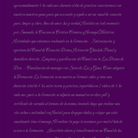
aproximadamente 4 hs cada uno, durante el día de practica conectaremos con
nuestros maestros guías para que nos asiste y ayude a ser un canal de conexión
puro, limpio y claro, lleno de amor, luz y verdad. Asistidos en todo momento
por Sananda, la Conciencia Cristica Cósmica y Arcángel Metatron.
Actividades que estaremos realizando en la formación: Sintonización y
apertura del Canal de Conexión Divina. Activación Glándula Pineal y
hemisferio derecho. Limpieza y purificación del Canal con la Luz Divina de
Dios. – Canalización de mensajes con Seres de Luz y Guías. Como adquirir
la Formación La formación se encuentra en formato video y tiene una
duración total de 8 hs, entre teoría y práctica, repartidas en 2 videos de 4 hs
cada uno, junto a la formación se adjunta un manual en archivo pdf y
certificado de cursada al término de la misma, teniendo luego que realizar una
cita online e individual con Amitiel para despejar dudas y cotejar que estés
canalizando bien el mensaje. Al realizar tú pago te enviamos por mail el link de
acceso a la formación. ¡Inscríbete ahora y transfórmate en un Canal de luz