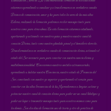
Canalización Seres de Luz Una maravillosa formación de dos días donde
estaremos aprendiendo a canalizar y a transformarnos en verdaderos canales
Divinos de comunicación, amor y luz para todos los seres de las más altas
Esferas, realizando la formación podremos recibir mensajes tanto para
nosotros como para otras almas. En esta formación estaremos estudiando,
aperturando y activando con nuestros guías y maestros nuestro canal de
conexión Divina, tanto como nuestra glándula pineal y el hemisferio derecho.
Transformándonos en verdaderos canales de comunicación divina, activando el
estado del Ser necesario para para conectar con nuestra esencia divina y
multidimensionalidad. Conoceremos nuestros sentidos extrasensoriales,
aprendiendo a habitar nuestra Conciencia, nuestro estado de Presencia del
Ser, conectando con nuestro yo superior y aperturando el corazón para
conectar con las altas frecuencias de la luz. Aprenderemos a limpiar, activar y
potenciar nuestro canal de conexión divina para poder ser un canal fidedigno y
poder así bajar o transmitir mensajes tanto para nosotros mismos como para
los demás. Son dos días de formación uno de teoría y otro de práctica de