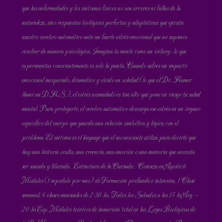
que las enfermedades y los síntomas físicos no son errores ni fallas de la
naturaleza, sino respuestas biológicas perfectas y adaptativas que ejecuta
nuestro cerebro automático ante un fuerte estrés emocional que no supimos
resolver de manera psicológica. Imagina tu mente como un iceberg: lo que
experimentas conscientemente es solo la punta. Cuando sufres un impacto
emocional inesperado, dramático y vivido en soledad (lo que el Dr. Hamer
llamó un D.H.S.), el estrés acumulado es tan alto que pone en riesgo tu salud
mental. Para protegerte, el cerebro automático descarga ese estrés en un órgano
específico del cuerpo que guarda una relación simbólica y lógica con el
problema. El síntoma es el lenguaje que el inconsciente utiliza para decirte que
hay una historia oculta, una creencia, una emoción o una memoria que necesita
ser sanada y liberada. Estructura de la Cursada: Comieza en Agosto 6
Modulos (1 mpodulo por mes) de Formación profunda e intensiva. 1 Clase
semanal, 4 clases mensuales de 2:30 hs. Todos los Sabados a las 15 hs Arg –
20 hs Esp. Módulos teóricos de inmersión total en las Leyes Biológicas de