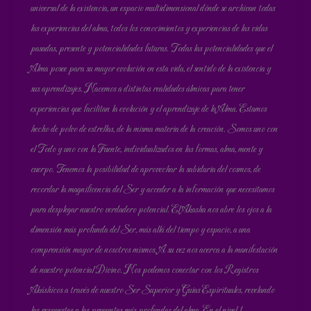
universal de la existencia, un espacio multidimensional dónde se archivan todas
las experiencias del alma, todos los conocimientos y experiencias de las vidas
pasadas, presente y potencialidades futuras. Todas las potencialidades que el
Alma posee para su mayor evolución en esta vida, el sentido de la existencia y
sus aprendizajes. Nacemos a distintas realidades álmicas para tener
experiencias que facilitan la evolución y el aprendizaje de la Alma. Estamos
hecho de polvo de estrellas, de la misma materia de la creación. Somos uno con
el Todo y uno con la Fuente, individualizados en las formas, alma, mente y
cuerpo. Tenemos la posibilidad de aprovechar la sabiduría del cosmos, de
recordar la magnificencia del Ser y acceder a la información que necesitamos
para desplegar nuestro verdadero potencial. El Akasha nos abre los ojos a la
dimensión más profunda del Ser, más allá del tiempo y espacio, a una
comprensión mayor de nosotros mismos. A su vez nos acerca a la manifestación
de nuestro potencial Divino. Nos podemos conectar con los Registros
Akáshicos a través de nuestro Ser Superior y Guías Espirituales, revelando
las respuestas a las preguntas más profundas del alma. En el nivel 1