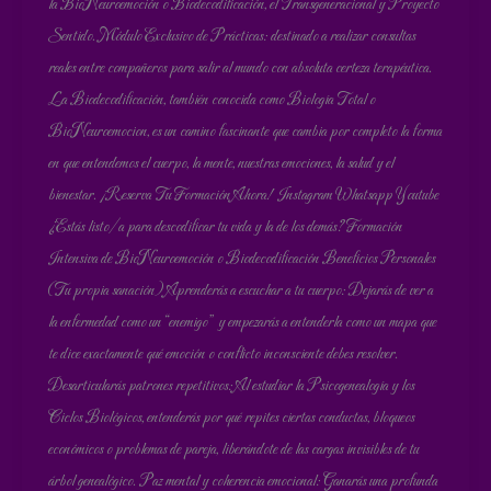
la BioNeuroemoción o Biodecodificación, el Transgeneracional y Proyecto
Sentido. Módulo Exclusivo de Prácticas: destinado a realizar consultas
reales entre compañeros para salir al mundo con absoluta certeza terapéutica.
La Biodecodificación, también conocida como Biología Total o
BioNeuroemocion, es un camino fascinante que cambia por completo la forma
en que entendemos el cuerpo, la mente, nuestras emociones, la salud y el
bienestar. ¡Reserva Tu Formación Ahora! Instagram Whatsapp Youtube
¿Estás listo/a para descodificar tu vida y la de los demás? Formación
Intensiva de BioNeuroemoción o Biodecodificación Beneficios Personales
(Tu propia sanación) Aprenderás a escuchar a tu cuerpo: Dejarás de ver a
la enfermedad como un “enemigo” y empezarás a entenderla como un mapa que
te dice exactamente qué emoción o conflicto inconsciente debes resolver.
Desarticularás patrones repetitivos: Al estudiar la Psicogenealogía y los
Ciclos Biológicos, entenderás por qué repites ciertas conductas, bloqueos
económicos o problemas de pareja, liberándote de las cargas invisibles de tu
árbol genealógico. Paz mental y coherencia emocional: Ganarás una profunda