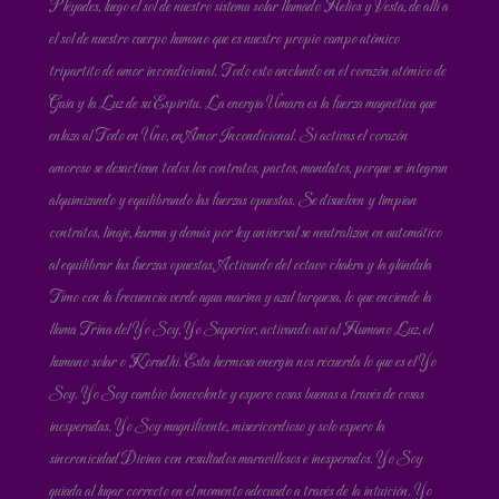
Pléyades, luego el sol de nuestro sistema solar llamado Helios y Vesta, de allí a
el sol de nuestro cuerpo humano que es nuestro propio campo atómico
tripartito de amor incondicional. Todo esto anclando en el corazón atómico de
Gaia y la Luz de su Espíritu. La energía Umara es la fuerza magnética que
enlaza al Todo en Uno, en Amor Incondicional. Si activas el corazón
amoroso se desactivan todos los contratos, pactos, mandatos, porque se integran
alquimizando y equilibrando las fuerzas opuestas. Se disuelven y limpian
contratos, linaje, karma y demás por ley universal se neutralizan en automático
al equilibrar las fuerzas opuestas. Activando del octavo chakra y la glándula
Timo con la frecuencia verde agua marina y azul turquesa, lo que enciende la
llama Trina del Yo Soy, Yo Superior, activando así al Humano Luz, el
humano solar o Koradhi. Esta hermosa energía nos recuerda lo que es el Yo
Soy. Yo Soy cambio benevolente y espero cosas buenas a través de cosas
inesperadas. Yo Soy magnificente, misericordioso y solo espero la
sincronicidad Divina con resultados maravillosos e inesperados. Yo Soy
guiada al lugar correcto en el momento adecuado a través de la intuición. Yo