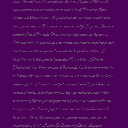
álmico. En esta formación aprenderás a abrir los Registros Akáshicos de
otras personas, para conectarte con un nuevo nivel de Conciencia, Amor,
Energía y sabiduría Divina. Bajando el mensaje que su alma necesite para
sanar y evolucionar en Conciencia, en conexión a su Yo Superior. Siendo un
puente de Luz de Conexión Divina para las bellas almas que lleguen a ti.
Podrás acceder a la información y las energías que necesitan para dar un salto
cuántico en su evolución personal y manifestar lo que desea su Alma. Los
Registros son la llave para la Sanación, el Conocimiento. Activa la
Maestría del Ser. Como adquirir la Formación La formación se encuentra
en formato video son dos clases, una de teoría y otra de practica de tres horas
cada una, junto a la formación se adjunta un manual en pdf y certificado de
cursada al término de la misma, teniendo luego que realizar una cita online e
individual con Amitiel para despejar dudas y cotejar que estés abriendo bien
tus registros. Al realizar tú pago te enviamos por mail el link de acceso a la
formación. ¡Inscríbete ahora y abre las puertas hacia una vida llena de
posibilidades y éxito! ¡Reserva Tu Formación Ahora! Instagram