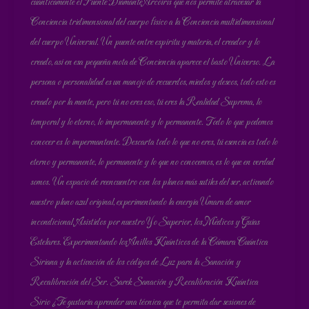
cuánticamente el Puente Diamante Arcoíris que nos permite atravesar la
Conciencia tridimensional del cuerpo físico a la Conciencia multidimensional
del cuerpo Universal. Un puente entre espíritu y materia, el creador y lo
creado, así en esa pequeña mota de Conciencia aparece el basto Universo. La
persona o personalidad es un manojo de recuerdos, miedos y deseos, todo esto es
creado por la mente, pero tú no eres eso, tú eres la Realidad Suprema, lo
temporal y lo eterno, lo impermanente y lo permanente. Todo lo que podemos
conocer es lo impermantente. Descarta todo lo que no eres, tú esencia es todo lo
eterno y permanente, lo permanente y lo que no conocemos, es lo que en verdad
somos. Un espacio de reencuentro con los planos más sutiles del ser, activando
nuestro plano azul original, experimentando la energía Umara de amor
incondicional. Asistidos por nuestro Yo Superior, los Médicos y Guías
Estelares. Experimentando los Anillos Kuánticos de la Cámara Cuántica
Siriana y la activación de los códigos de Luz para la Sanación y
Recalibración del Ser. Sarek Sanación y Recalibración Kuántica
Sirio ¿Te gustaría aprender una técnica que te permita dar sesiones de